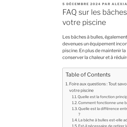
PUBLIÉ
5 DÉCEMBRE 2024
PAR
ALEXI
LE
FAQ sur les bâches
votre piscine
Les bâches à bulles, également
devenues un équipement incont
piscine. En plus de maintenir la 
conserver la chaleur et à réduir
Table of Contents
Foire aux questions : Tout savo
votre piscine
Quelle est la fonction princi
Comment fonctionne une bâc
Quelle est la différence en
?
La bâche à bulles est-elle a
Est-il nécessaire de retirer